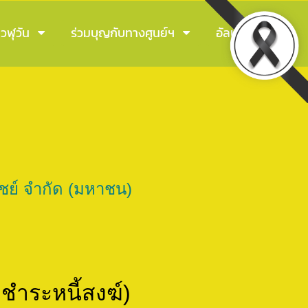
วฬุวัน
ร่วมบุญกับทางศูนย์ฯ
อัลบัมภาพ
ย์ จำกัด (มหาชน)
,ชำระหนี้สงฆ์)