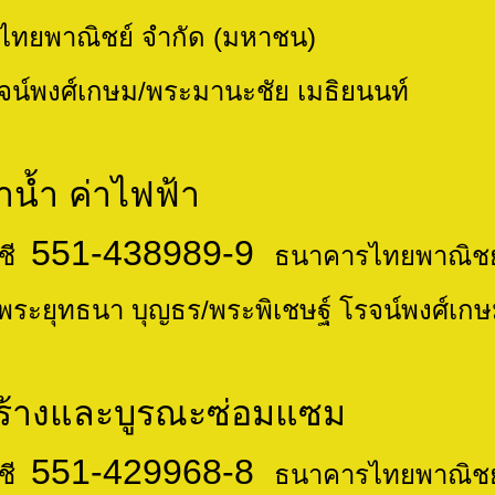
ทยพาณิชย์ จำกัด (มหาชน)
รจน์พงศ์เกษม/พระมานะชัย เมธิยนนท์
่าไฟฟ้า
551-438989-9
ี
ธนาคารไทยพาณิชย์
พระพิเชษฐ์ โรจน์พงศ์เกษม/พระ
ูรณะซ่อมแซม
551-429968-8
ี
ธนาคารไทยพาณิชย์