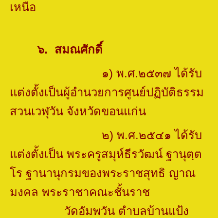
เหนือ
๖
.
สมณศักดิ์
๑) พ.ศ.๒๕๓๗ ได้รับ
แต่งตั้งเป็นผู้อำนวยการศูนย์ปฏิบัติธรรม
สวนเวฬุวัน จังหวัดขอนแก่น
๒) พ.ศ.๒๕๔๑ ได้รับ
แต่งตั้งเป็น พระครูสมุห์ธีรวัฒน์ ฐานุตฺต
โร ฐานานุกรมของ
พระราชสุทธิ ญาณ
มงคล พระราชาคณะชั้นราช
วัดอัมพวัน ตำบลบ้านแป้ง