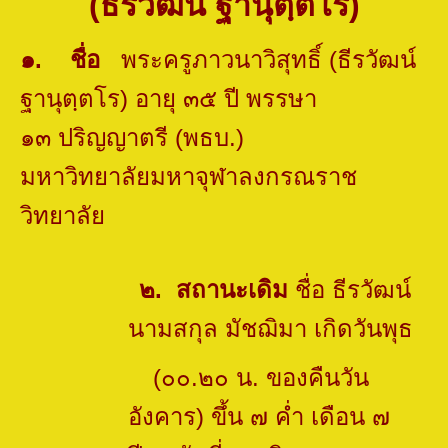
(ธีรวัฒน์ ฐานุตฺตโร)
๑
.
ชื่อ
พระครูภาวนาวิสุทธิ์ (ธีรวัฒน์
ฐานุตฺตโร) อายุ ๓๕ ปี พรรษา
๑๓
ปริญญาตรี (พธบ.)
มหาวิทยาลัยมหาจุฬาลงกรณราช
วิทยาลัย
๒. สถานะเดิม
ชื่อ ธีรวัฒน์
นามสกุล มัชฌิมา เกิดวันพุธ
(๐๐.๒๐ น. ของคืนวัน
อังคาร) ขึ้น ๗ ค่ำ เดือน ๗