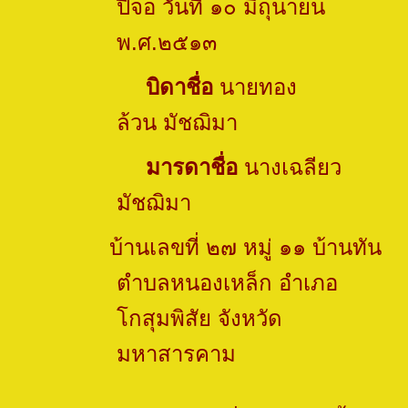
ปีจอ
วันที่ ๑๐ มิถุนายน
พ.ศ.๒๕๑๓
บิดาชื่อ
นายทอง
ล้วน มัชฌิมา
มารดาชื่อ
นางเฉลียว
มัชฌิมา
บ้านเลขที่ ๒๗ หมู่ ๑๑ บ้านทัน
ตำบลหนองเหล็ก อำเภอ
โกสุมพิสัย จังหวัด
มหาสารคาม