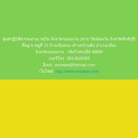
ศูนย์ปฏิบัติธรรมสวนเวฬุวัน จังหวัดขอนแก่น (สาขาวัดอัมพวัน จังหวัดสิงห์บุรี)
ที่อยู่ 6 หมู่ที่ 15 บ้านเนินทอง ตำบลบ้านค้อ อำเภอเมือง
จังหวัดขอนแก่น รหัสไปรษณีย์ 40000
เบอร์โทร 083-6626363
อีเมล veruwan@hotmail.com
เว็บไซต์
http://www.veruwan.com