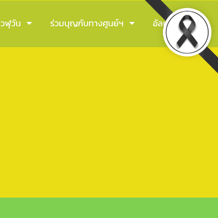
วฬุวัน
ร่วมบุญกับทางศูนย์ฯ
อัลบัมภาพ