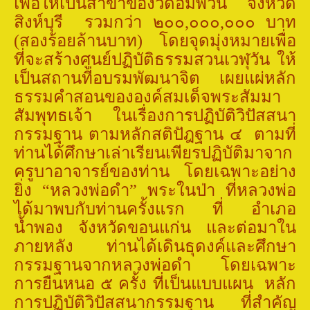
เพื่อให้เป็นสาขาของวัดอัมพวัน จังหวัด
สิงห์บุรี
รวมกว่า ๒๐๐,๐๐๐,๐๐๐ บาท
(สองร้อยล้านบาท)
โดยจุดมุ่งหมายเพื่อ
ที่จะสร้างศูนย์ปฏิบัติธรรมสวนเวฬุวัน ให้
เป็นสถานที่อบรมพัฒนาจิต เผยแผ่หลัก
ธรรมคำสอนขององค์สมเด็จพระสัมมา
สัมพุทธเจ้า ในเรื่องการปฏิบัติวิปัสสนา
กรรมฐาน ตามหลักสติปัฎฐาน ๔
ตามที่
ท่านได้ศึกษาเล่าเรียนเพียรปฏิบัติมาจาก
ครูบาอาจารย์ของท่าน
โดยเฉพาะอย่าง
ยิ่ง “หลวงพ่อดำ” พระในป่า ที่หลวงพ่อ
ได้มาพบกับท่านครั้งแรก ที่ อำเภอ
น้ำพอง จังหวัดขอนแก่น และต่อมาใน
ภายหลัง ท่านได้เดินธุดงค์และศึกษา
กรรมฐานจากหลวงพ่อดำ โดยเฉพาะ
การยืนหนอ ๕ ครั้ง ที่เป็นแบบแผน
หลัก
การปฏิบัติวิปัสสนากรรมฐาน
ที่สำคัญ