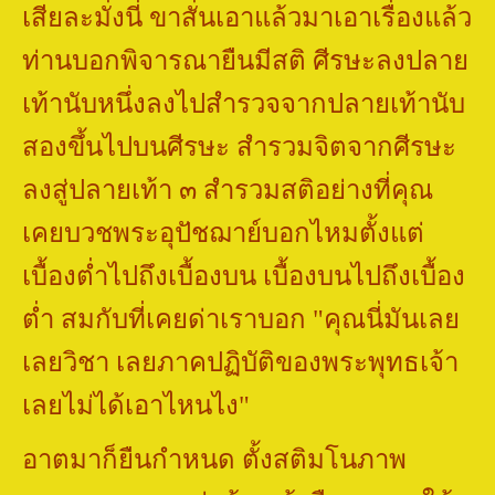
เสียละมั่งนี่ ขาสั่นเอาแล้วมาเอาเรื่องแล้ว
ท่านบอกพิจารณายืนมีสติ ศีรษะลงปลาย
เท้านับหนึ่งลงไปสำรวจจากปลายเท้านับ
สองขึ้นไปบนศีรษะ สำรวมจิตจากศีรษะ
ลงสู่ปลายเท้า ๓ สำรวมสติอย่างที่คุณ
เคยบวชพระอุปัชฌาย์บอกไหมตั้งแต่
เบื้องต่ำไปถึงเบื้องบน เบื้องบนไปถึงเบื้อง
ต่ำ สมกับที่เคยด่าเราบอก "คุณนี่มันเลย
เลยวิชา เลยภาคปฏิบัติของพระพุทธเจ้า
เลยไม่ได้เอาไหนไง"
อาตมาก็ยืนกำหนด ตั้งสติมโนภาพ