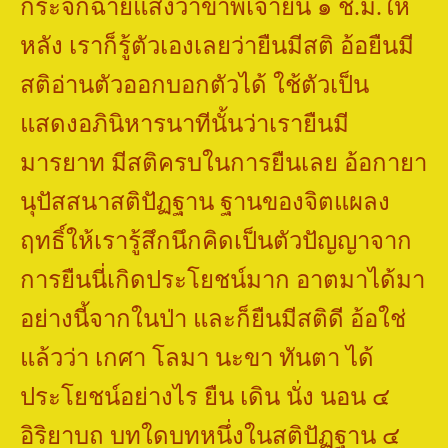
กระจกฉายแสงว่าข้าพเจ้ายืน ๑ ช.ม.ให้
หลัง เราก็รู้ตัวเองเลยว่ายืนมีสติ อ้อยืนมี
สติอ่านตัวออกบอกตัวได้ ใช้ตัวเป็น
แสดงอภินิหารนาทีนั้นว่าเรายืนมี
มารยาท มีสติครบในการยืนเลย อ้อกายา
นุปัสสนาสติปัฏฐาน ฐานของจิตแผลง
ฤทธิ์ให้เรารู้สึกนึกคิดเป็นตัวปัญญาจาก
การยืนนี่เกิดประโยชน์มาก อาตมาได้มา
อย่างนี้จากในป่า และก็ยืนมีสติดี อ้อใช่
แล้วว่า เกศา โลมา นะขา ทันตา ได้
ประโยชน์อย่างไร ยืน เดิน นั่ง นอน ๔
อิริยาบถ บทใดบทหนึ่งในสติปัฏฐาน ๔